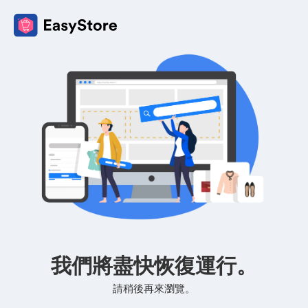
我們將盡快恢復運行。
請稍後再來瀏覽。