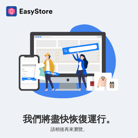
我們將盡快恢復運行。
請稍後再來瀏覽。