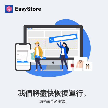
我們將盡快恢復運行。
請稍後再來瀏覽。