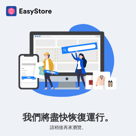
我們將盡快恢復運行。
請稍後再來瀏覽。