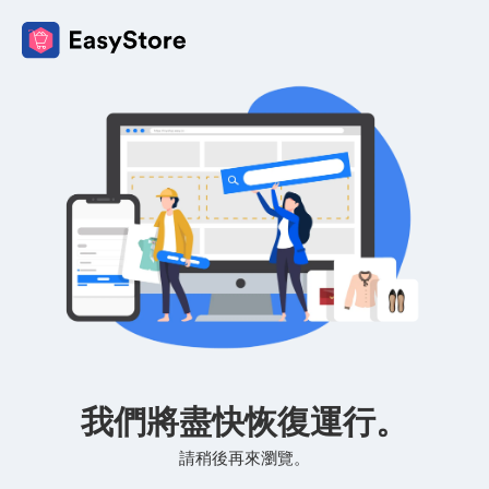
我們將盡快恢復運行。
請稍後再來瀏覽。