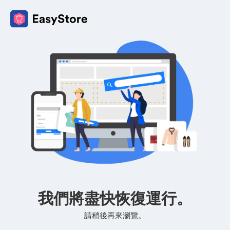
我們將盡快恢復運行。
請稍後再來瀏覽。