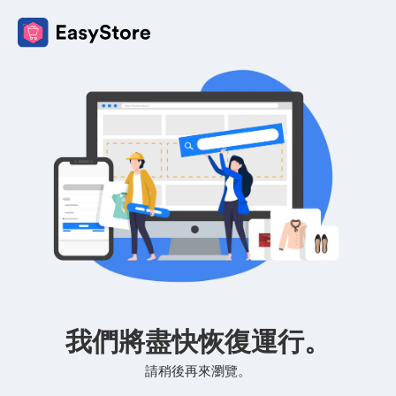
我們將盡快恢復運行。
請稍後再來瀏覽。