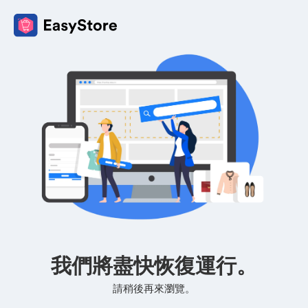
我們將盡快恢復運行。
請稍後再來瀏覽。