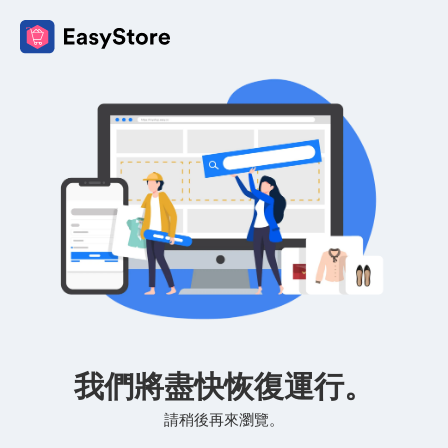
我們將盡快恢復運行。
請稍後再來瀏覽。