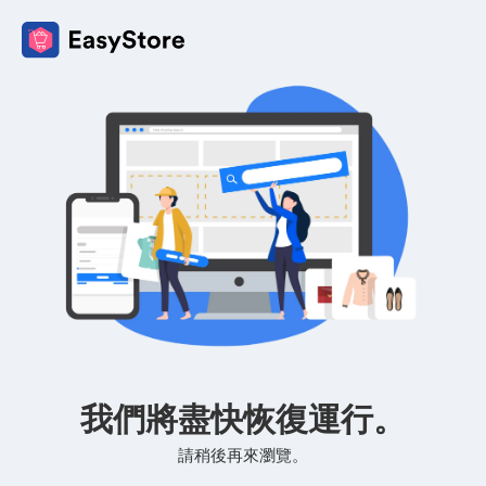
我們將盡快恢復運行。
請稍後再來瀏覽。