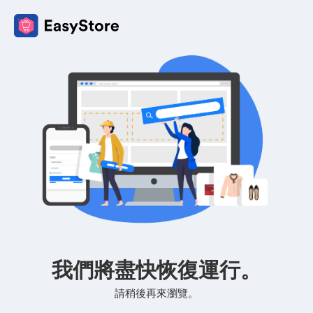
我們將盡快恢復運行。
請稍後再來瀏覽。