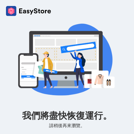
我們將盡快恢復運行。
請稍後再來瀏覽。