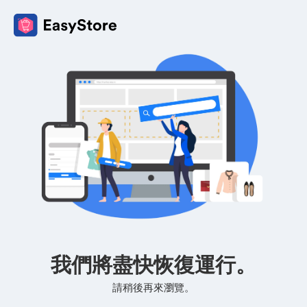
我們將盡快恢復運行。
請稍後再來瀏覽。