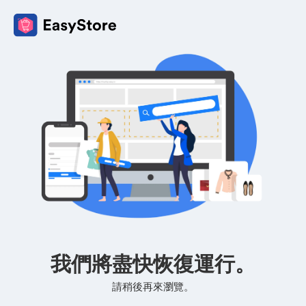
我們將盡快恢復運行。
請稍後再來瀏覽。