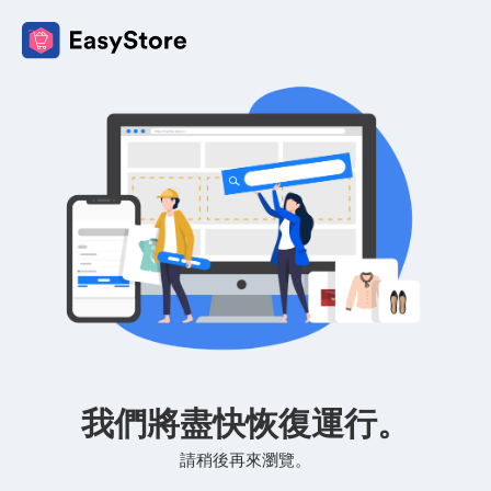
我們將盡快恢復運行。
請稍後再來瀏覽。