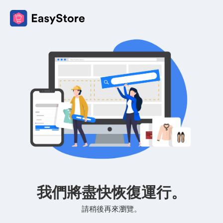
我們將盡快恢復運行。
請稍後再來瀏覽。