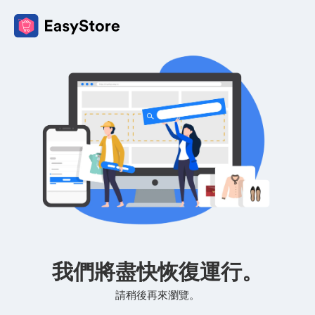
我們將盡快恢復運行。
請稍後再來瀏覽。