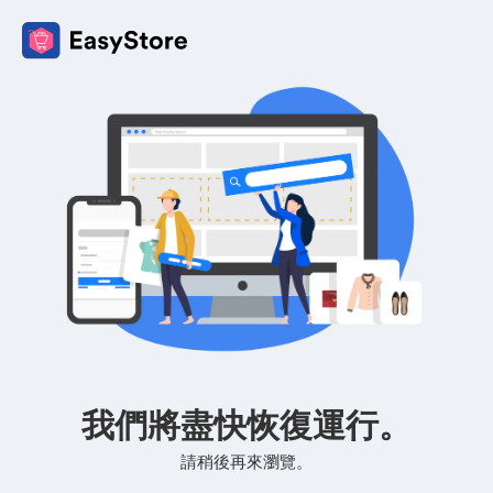
我們將盡快恢復運行。
請稍後再來瀏覽。