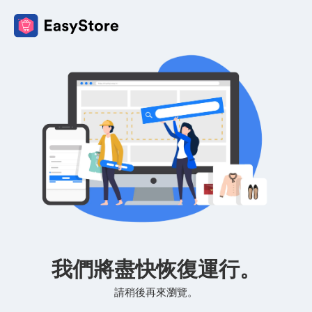
我們將盡快恢復運行。
請稍後再來瀏覽。