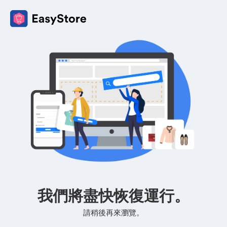
我們將盡快恢復運行。
請稍後再來瀏覽。