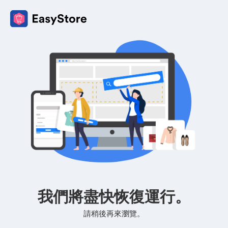
我們將盡快恢復運行。
請稍後再來瀏覽。