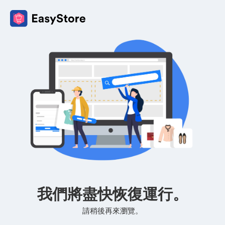
我們將盡快恢復運行。
請稍後再來瀏覽。