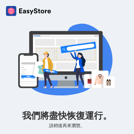
我們將盡快恢復運行。
請稍後再來瀏覽。