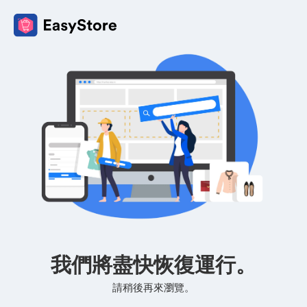
我們將盡快恢復運行。
請稍後再來瀏覽。