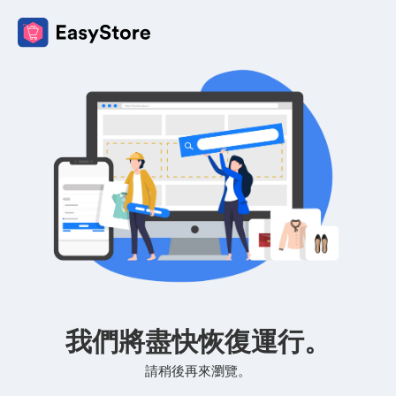
我們將盡快恢復運行。
請稍後再來瀏覽。