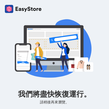
我們將盡快恢復運行。
請稍後再來瀏覽。