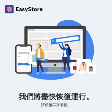
我們將盡快恢復運行。
請稍後再來瀏覽。