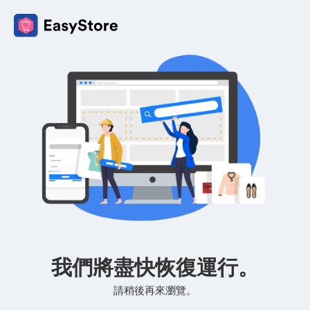
我們將盡快恢復運行。
請稍後再來瀏覽。