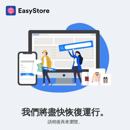
我們將盡快恢復運行。
請稍後再來瀏覽。