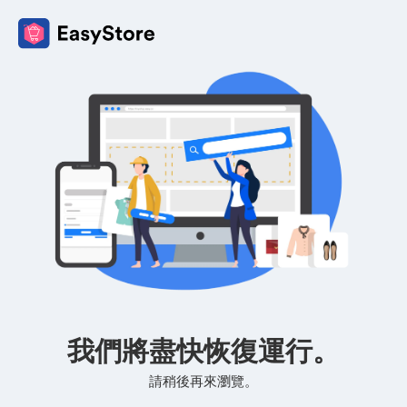
我們將盡快恢復運行。
請稍後再來瀏覽。