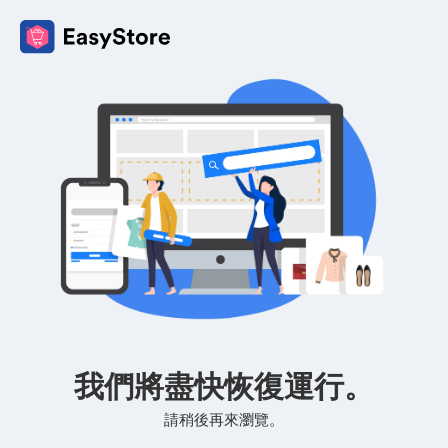
我們將盡快恢復運行。
請稍後再來瀏覽。