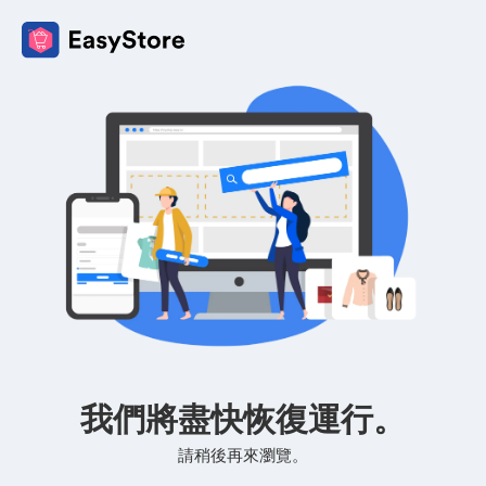
我們將盡快恢復運行。
請稍後再來瀏覽。