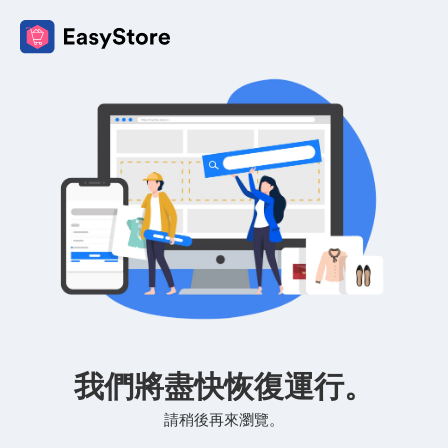
我們將盡快恢復運行。
請稍後再來瀏覽。