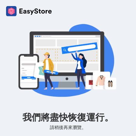
我們將盡快恢復運行。
請稍後再來瀏覽。