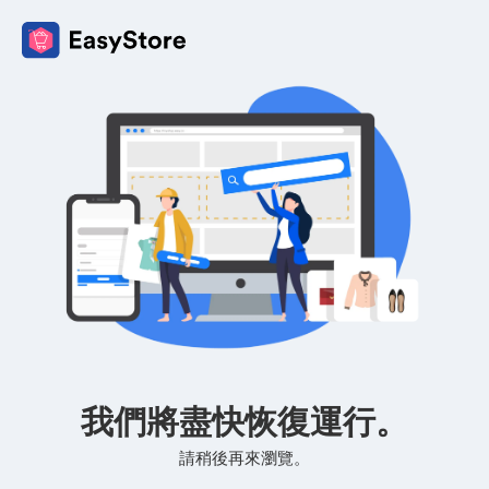
我們將盡快恢復運行。
請稍後再來瀏覽。