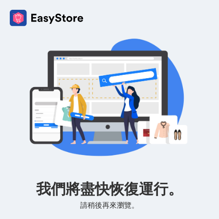
我們將盡快恢復運行。
請稍後再來瀏覽。