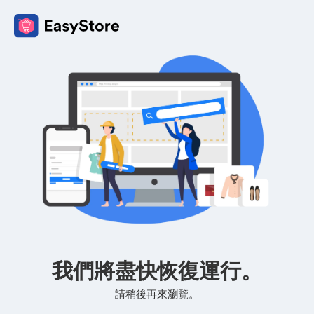
我們將盡快恢復運行。
請稍後再來瀏覽。