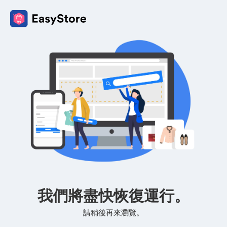
我們將盡快恢復運行。
請稍後再來瀏覽。