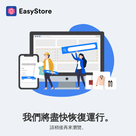
我們將盡快恢復運行。
請稍後再來瀏覽。