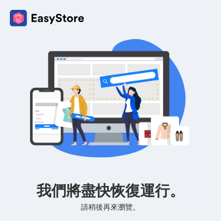
我們將盡快恢復運行。
請稍後再來瀏覽。