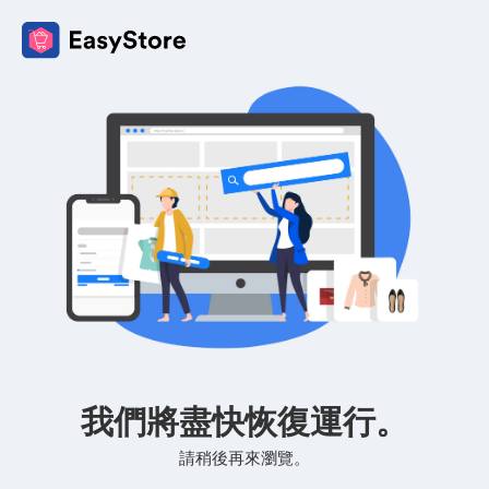
我們將盡快恢復運行。
請稍後再來瀏覽。