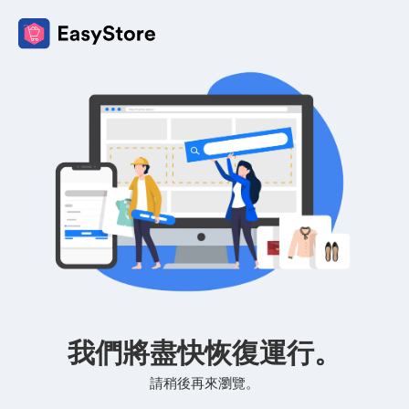
我們將盡快恢復運行。
請稍後再來瀏覽。