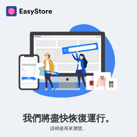
我們將盡快恢復運行。
請稍後再來瀏覽。