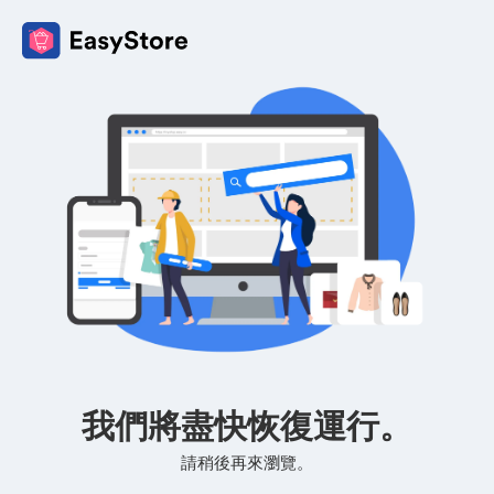
我們將盡快恢復運行。
請稍後再來瀏覽。