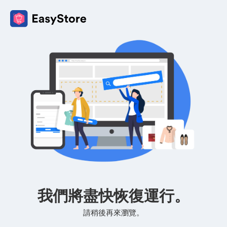
我們將盡快恢復運行。
請稍後再來瀏覽。