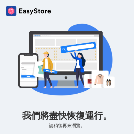
我們將盡快恢復運行。
請稍後再來瀏覽。