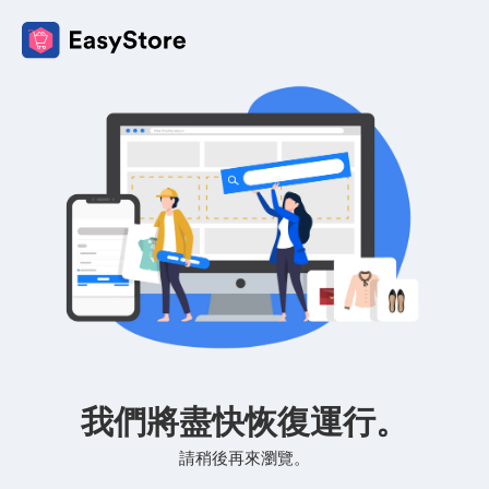
我們將盡快恢復運行。
請稍後再來瀏覽。