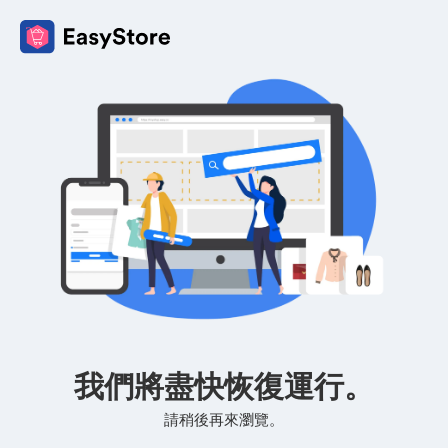
我們將盡快恢復運行。
請稍後再來瀏覽。