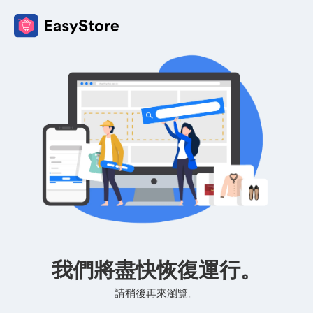
我們將盡快恢復運行。
請稍後再來瀏覽。