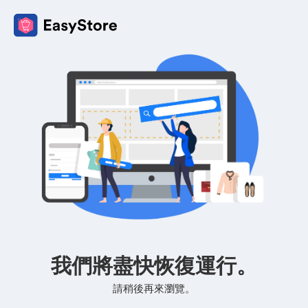
我們將盡快恢復運行。
請稍後再來瀏覽。